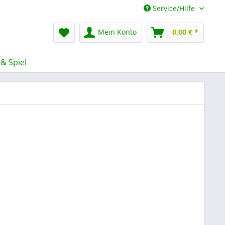
Service/Hilfe
Mein Konto
0,00 € *
 & Spiel