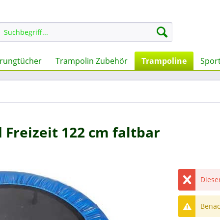
rungtücher
Trampolin Zubehör
Trampoline
Sport
 Freizeit 122 cm faltbar
Dieser
Benach