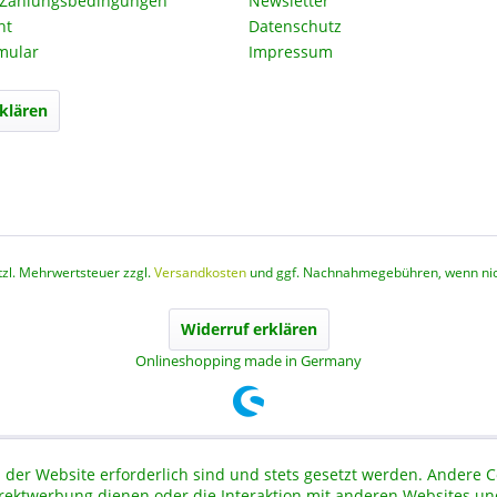
 Zahlungsbedingungen
Newsletter
ht
Datenschutz
mular
Impressum
klären
etzl. Mehrwertsteuer zzgl.
Versandkosten
und ggf. Nachnahmegebühren, wenn nic
Widerruf erklären
Onlineshopping made in Germany
 der Website erforderlich sind und stets gesetzt werden. Andere C
irektwerbung dienen oder die Interaktion mit anderen Websites un