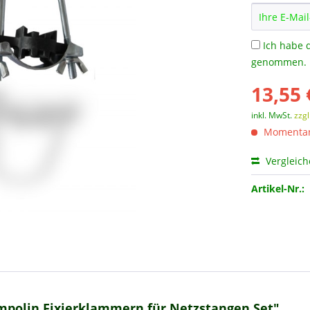
Ich habe 
genommen.
13,55 
inkl. MwSt.
zzg
Momentan 
Vergleic
Artikel-Nr.:
mpolin Fixierklammern für Netzstangen Set"