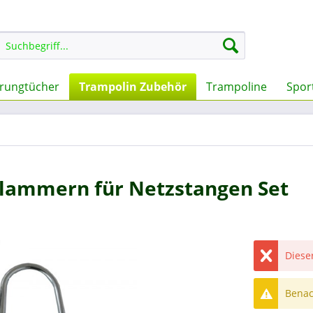
rungtücher
Trampolin Zubehör
Trampoline
Sport
klammern für Netzstangen Set
Dieser
Benach