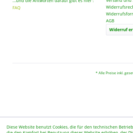
Versand und
...und die Antworten darauf gibt es hier':
Widerrufsrec
FAQ
Widerrufsfor
AGB
Widerruf er
* Alle Preise inkl. ges
Diese Website benutzt Cookies, die für den technischen Betrieb
die den Komfort bei Benutzung dieser Website erhöhen, der D